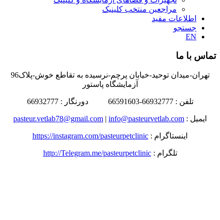
مراجعین منتخب کلینیک
اطلاعات مفید
جستجو
EN
تماس با ما
تهران-میدان توحید-خیابان پرچم-نرسیده به تقاطع خوش-پلاک96
آزمایشگاه پاستور
تلفن : 66932777-66591603 دورنگار : 66932777
ایمیل :
info@pasteurvetlab.com
|
pasteur.vetlab78@gmail.com
اینستاگرام :
https://instagram.com/pasteurpetclinic
تلگرام :
http://Telegram.me/pasteurpetclinic